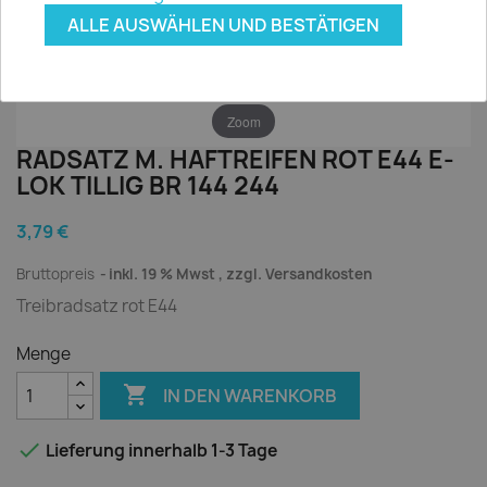
ALLE AUSWÄHLEN UND BESTÄTIGEN
Zoom
RADSATZ M. HAFTREIFEN ROT E44 E-
LOK TILLIG BR 144 244
3,79 €
Bruttopreis
inkl. 19 % Mwst , zzgl. Versandkosten
Treibradsatz rot E44
Menge

IN DEN WARENKORB

Lieferung innerhalb 1-3 Tage